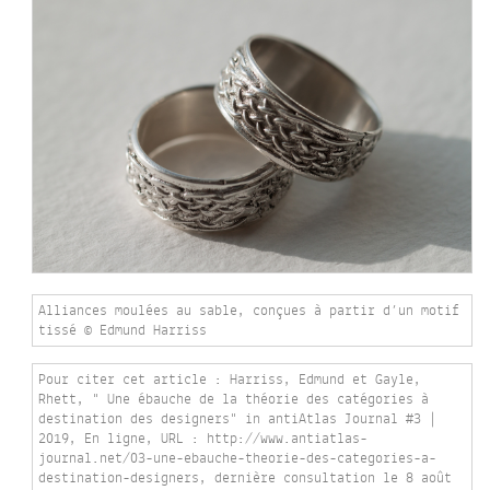
Alliances moulées au sable, conçues à partir d’un motif
tissé © Edmund Harriss
Pour citer cet article : Harriss, Edmund et Gayle,
Rhett, " Une ébauche de la théorie des catégories à
destination des designers" in antiAtlas Journal #3 |
2019, En ligne, URL : http://www.antiatlas-
journal.net/03-une-ebauche-theorie-des-categories-a-
destination-designers, dernière consultation le
8 août