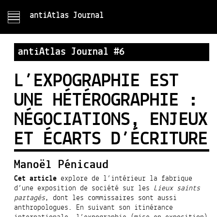
antiAtlas Journal
antiAtlas Journal #6
L’EXPOGRAPHIE EST
UNE HÉTÉROGRAPHIE :
NÉGOCIATIONS, ENJEUX
ET ÉCARTS D’ÉCRITURE
Manoël Pénicaud
Cet article
explore de l’intérieur la fabrique
d’une exposition de société sur les
Lieux saints
partagés
, dont les commissaires sont aussi
anthropologues. En suivant son itinérance