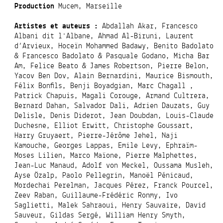
Production
Mucem, Marseille
Artistes et auteurs :
Abdallah Akar, Francesco
Albani dit l'Albane, Ahmad Al-Biruni, Laurent
d’Arvieux, Hoceïn Mohammed Badawy, Benito Badolato
& Francesco Badolato & Pasquale Godano, Micha Bar
Am, Felice Beato & James Robertson, Pierre Belon,
Yacov Ben Dov, Alain Bernardini, Maurice Bismouth,
Félix Bonfils, Benji Boyadgian, Marc Chagall ,
Patrick Chapuis, Magali Corouge, Armand Cultrera,
Bernard Dahan, Salvador Dali, Adrien Dauzats, Guy
Delisle, Denis Diderot, Jean Doubdan, Louis-Claude
Duchesne, Elliot Erwitt, Christophe Goussart,
Harry Gruyaert, Pierre-Jérôme Jehel, Naji
Kamouche, Georges Lappas, Emile Levy, Ephraïm-
Moses Lilien, Marco Maïone, Pierre Malphettes,
Jean-Luc Manaud, Adolf von Meckel, Oussama Musleh,
Ayse Özalp, Paolo Pellegrin, Manoël Pénicaud,
Mordechai Perelman, Jacques Pérez, Franck Pourcel,
Zeev Raban, Guillaume-Frédéric Ronmy, Ivo
Saglietti, Malek Sahraoui, Henry Sauvaire, David
Sauveur, Gildas Sergé, William Henry Smyth,