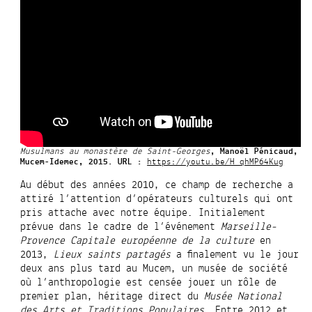
Musulmans au monastère de Saint-Georges
, Manoël Pénicaud,
Mucem-Idemec, 2015. URL :
https://youtu.be/H_qhMP64Kug
Au début des années 2010, ce champ de recherche a
attiré l’attention d’opérateurs culturels qui ont
pris attache avec notre équipe. Initialement
prévue dans le cadre de l’événement
Marseille-
Provence Capitale européenne de la culture
en
2013,
Lieux saints partagés
a finalement vu le jour
deux ans plus tard au Mucem, un musée de société
où l’anthropologie est censée jouer un rôle de
premier plan, héritage direct du
Musée National
des Arts et Traditions Populaires
. Entre 2012 et