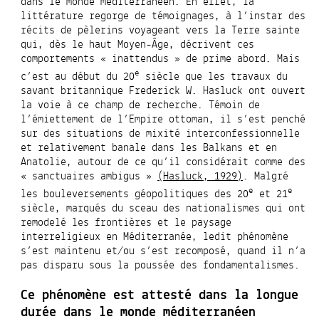
dans le monde méditerranéen. En effet
, la
littérature regorge de témoignages, à l’instar des
récits de pèlerins voyageant vers la Terre sainte
qui, dès le haut Moyen-Âge, décrivent ces
comportements « inattendus » de prime abord. Mais
e
c’est au début du 20
siècle que les travaux du
savant britannique Frederick W. Hasluck ont ouvert
la voie à ce champ de recherche. Témoin de
l’émiettement de l’Empire ottoman, il s’est penché
sur des situations de mixité interconfessionnelle
et relativement banale dans les Balkans et en
Anatolie, autour de ce qu’il considérait comme des
« sanctuaires ambigus »
(Hasluck, 1929)
.
Malgré
e
e
les bouleversements géopolitiques des 20
et 21
siècle, marqués du sceau des nationalismes qui ont
remodelé les frontières et le paysage
interreligieux en Méditerranée, ledit phénomène
s’est maintenu et/ou s’est recomposé, quand il n’a
pas disparu sous la poussée des fondamentalismes.
Ce phénomène est attesté dans la longue
durée dans le monde méditerranéen